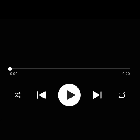
0:00
0:00