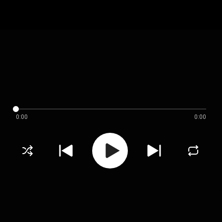
0:00
0:00