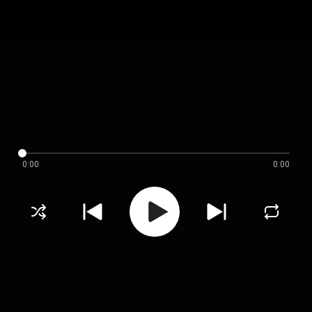
0:00
0:00