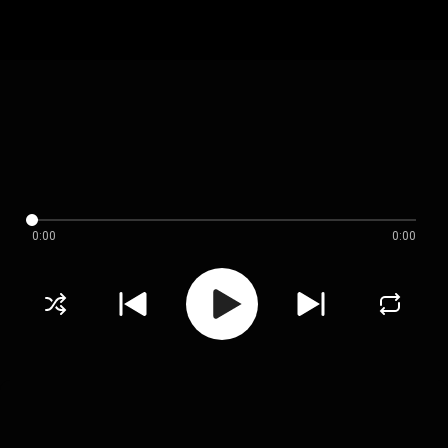
0:00
0:00