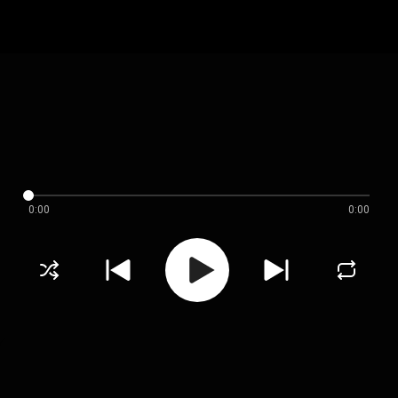
0:00
0:00