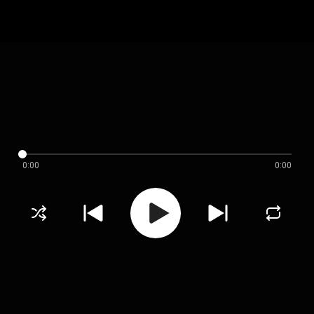
0:00
0:00