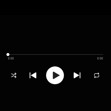
0:00
0:00