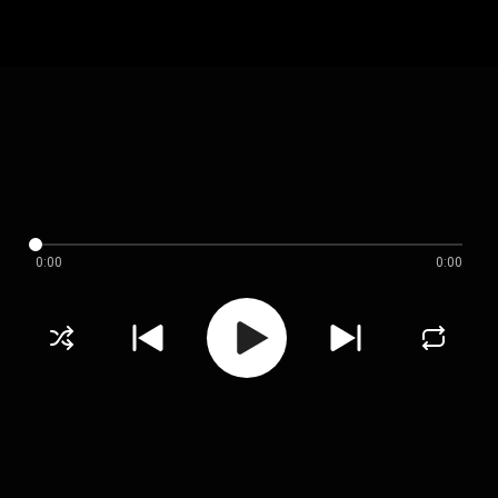
0:00
0:00