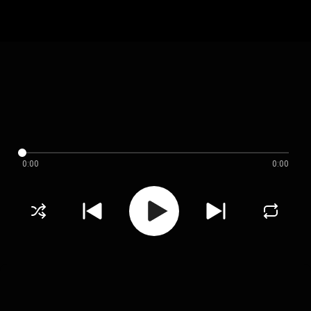
0:00
0:00