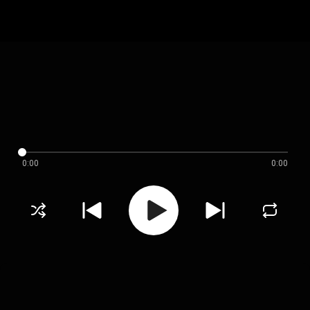
0:00
0:00