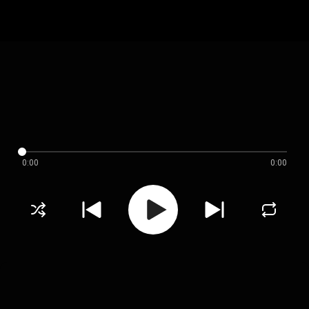
0:00
0:00