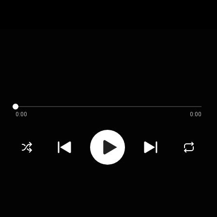
0:00
0:00