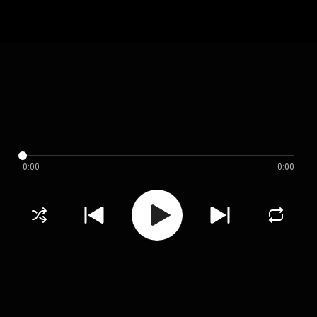
0:00
0:00