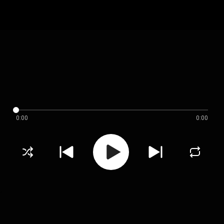
0:00
0:00