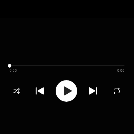
0:00
0:00