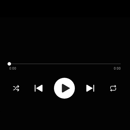
0:00
0:00