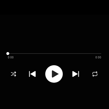
0:00
0:00