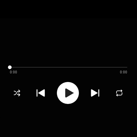
0:00
0:00