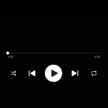
0:00
0:00