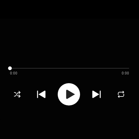
0:00
0:00