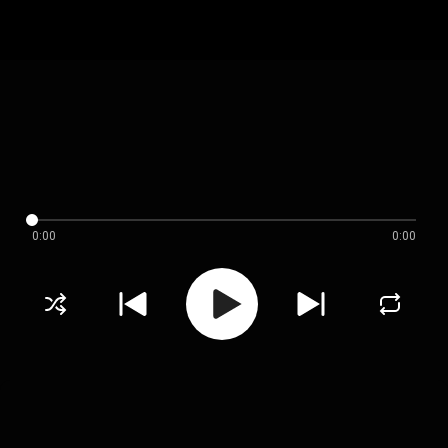
0:00
0:00