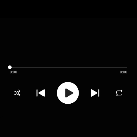
0:00
0:00