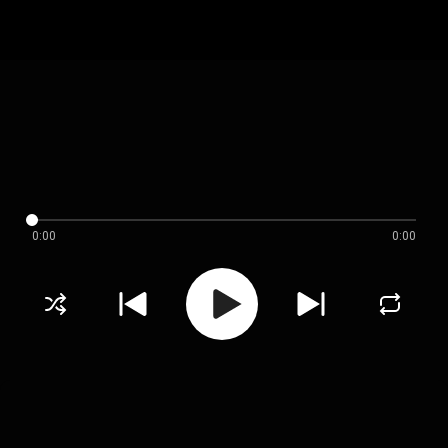
0:00
0:00