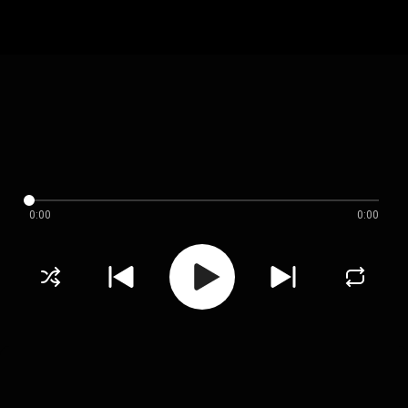
0:00
0:00