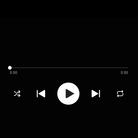
0:00
0:00