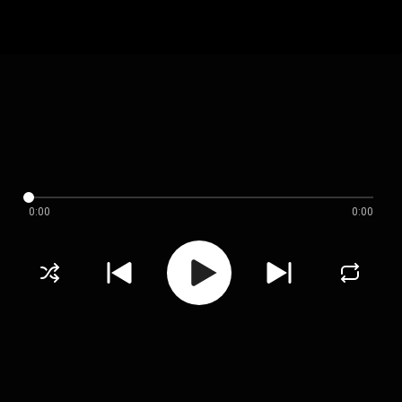
0:00
0:00