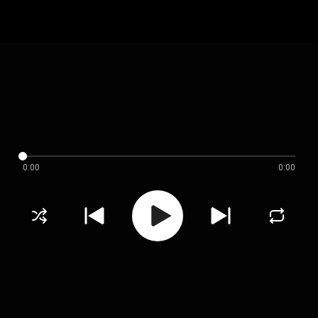
0:00
0:00