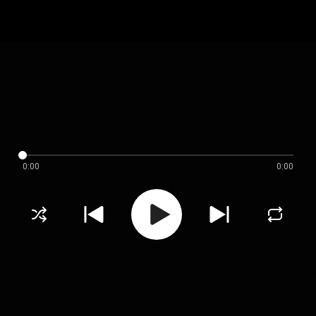
0:00
0:00