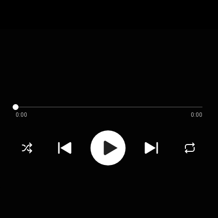
0:00
0:00