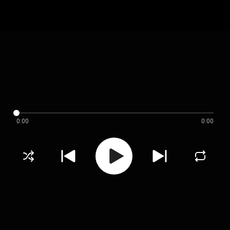
0:00
0:00