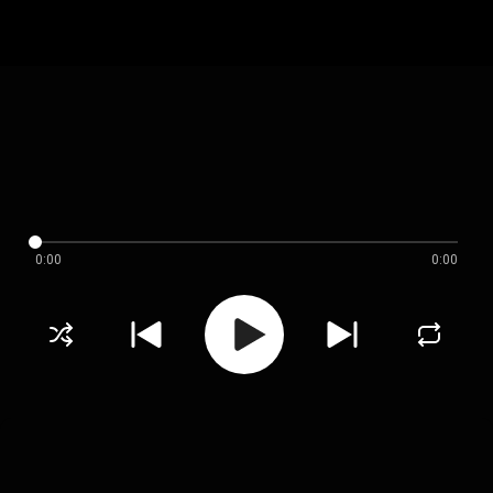
0:00
0:00