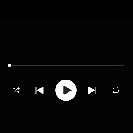
0:00
0:00