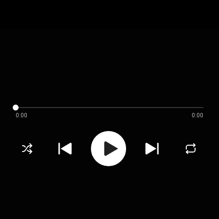
0:00
0:00