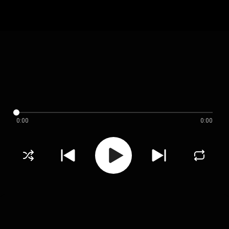
0:00
0:00