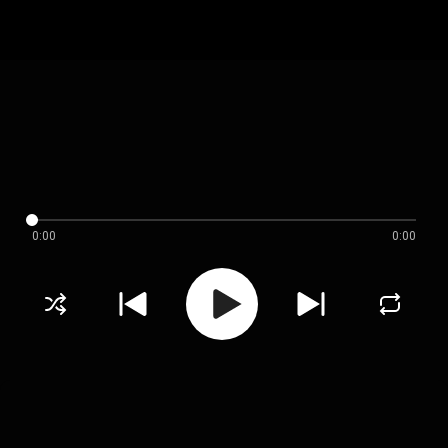
0:00
0:00