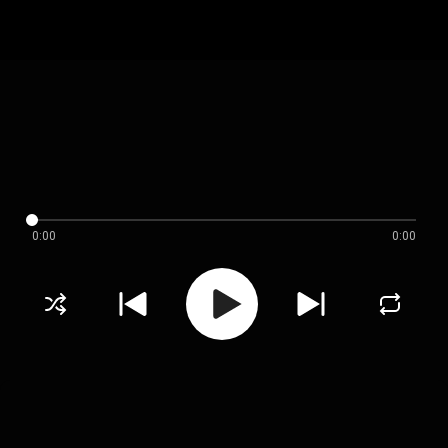
0:00
0:00