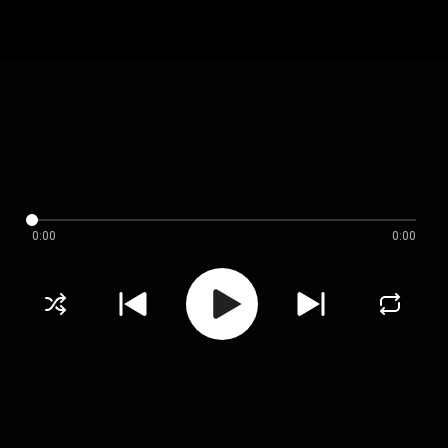
0:00
0:00