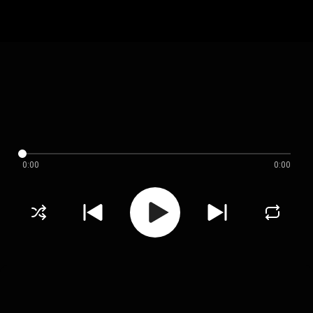
0:00
0:00