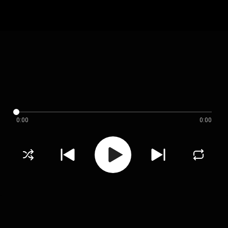
0:00
0:00