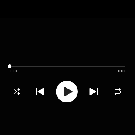
0:00
0:00