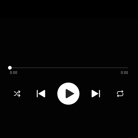
0:00
0:00