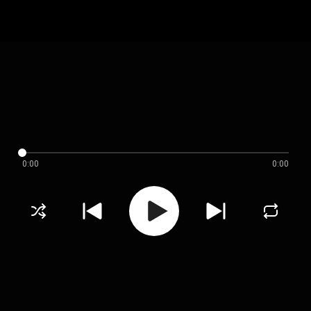
0:00
0:00