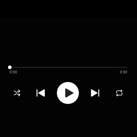
0:00
0:00