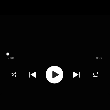
0:00
0:00