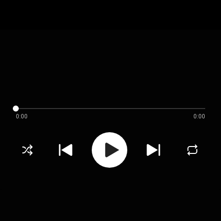
0:00
0:00