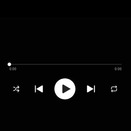
0:00
0:00