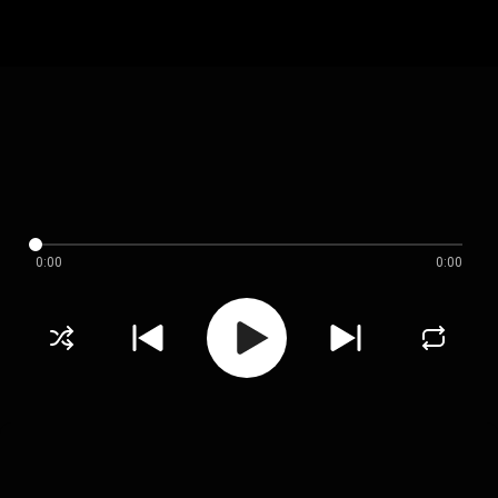
0:00
0:00