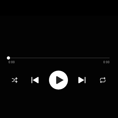
0:00
0:00