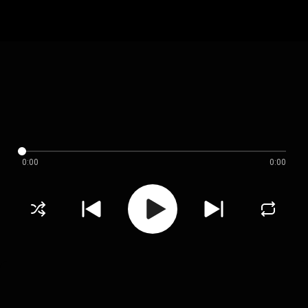
0:00
0:00