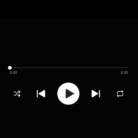
0:00
0:00